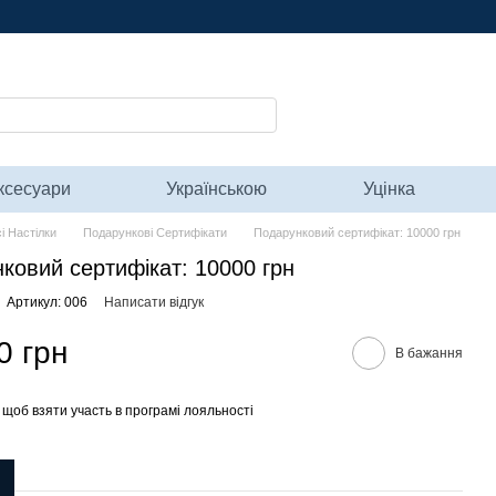
ксесуари
Українською
Уцінка
і Настілки
Подарункові Сертифікати
Подарунковий сертифікат: 10000 грн
ковий сертифікат: 10000 грн
Артикул: 006
Написати відгук
0 грн
В бажання
, щоб взяти участь в програмі лояльності