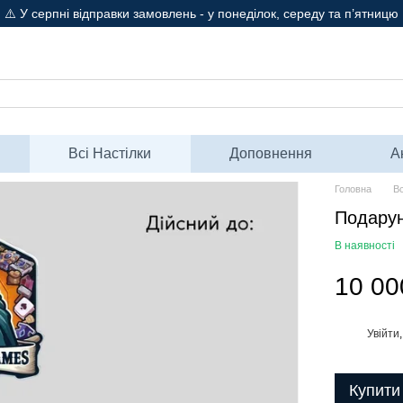
⚠️ У серпні відправки замовлень - у понеділок, середу та п’ятницю
Всі Настілки
Доповнення
А
Головна
Вс
Подарун
В наявності
10 00
Увійти
%
Купити