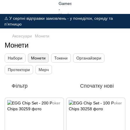
⚠️ У серпні відправки замовлень - у понеділок, середу та
п’ятницю
Аксесуари
Монети
Монети
Набори
Монети
Токени
Органайзери
Протектори
Мерч
Фільтр
Спочатку нові