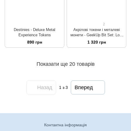
2
Destinies - Deluxe Metal
Акрілові токени і металеві
Experience Tokens
монети - GeekUp Bit Set: Lost
Ruins of Arnak - Coins and
890 грн
1 320 грн
Compasses
Показати ще 20 товарів
Назад
Вперед
1
з 3
Контактна інформація