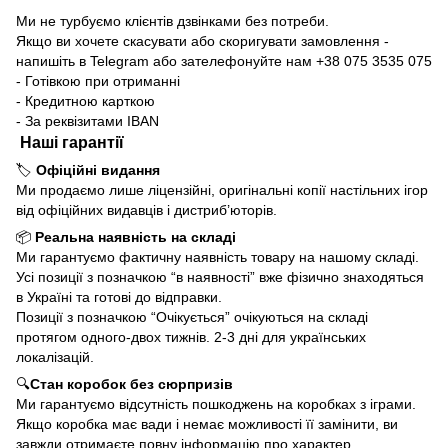
Ми не турбуємо клієнтів дзвінками без потреби.
Якщо ви хочете скасувати або скоригувати замовлення -
напишіть в Telegram або зателефонуйте нам +38 075 3535 075
- Готівкою при отриманні
- Кредитною карткою
- За реквізитами IBAN
Наші гарантії
🏷️
Офіційні видання
Ми продаємо лише ліцензійні, оригінальні копії настільних ігор
від офіційних видавців і дистриб’юторів.
📦
Реальна наявність на складі
Ми гарантуємо фактичну наявність товару на нашому складі.
Усі позиції з позначкою “в наявності” вже фізично знаходяться
в Україні та готові до відправки.
Позиції з позначкою “Очікується” очікуються на складі
протягом одного-двох тижнів. 2-3 дні для українських
локалізацій.
🔍
Стан коробок без сюрпризів
Ми гарантуємо відсутність пошкоджень на коробках з іграми.
Якщо коробка має вади і немає можливості її замінити, ви
завжди отримаєте повну інформацію про характер