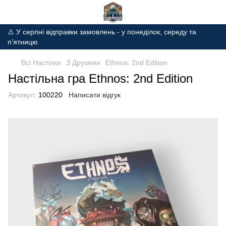
⚠️ У серпні відправки замовлень - у понеділок, середу та
п’ятницю
Всі Настілки
З Друзями
Ethnos: 2nd Edition
Настільна гра Ethnos: 2nd Edition
Артикул:
100220
Написати відгук