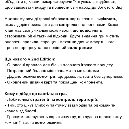
об'єднати ці клани, використовуючи їхні унікальні здібності,
щоб завоювати владу та привести свій народ до Золотого Віку.
У кожному раунді гравці збирають карти кланів і вирішують,
яких лідерів призначити для контролю над регіонами. Кожен
клан має свої унікальні можливості, що дозволяють
створювати різні тактичні підходи. Друге видання гри містить
оновлені правила, спрощені механіки для комфортнішого
ігрового процесу та повноцінний
соло-режим
.
Що нового у 2nd Edition:
- Оновлені правила для більш плавного ігрового процесу.
- Покращений баланс між кланами та механіками.
- Додано
режим соло-гри
, що дозволяє грати без суперників.
- Оновлений дизайн карт та покращені компоненти.
Кому підійде ця настільна гра:
- Любителям
стратегій на контроль територій
.
- Тим, хто цінує глибоку тактичну взаємодію та різноманітні
кланові здібності.
- Гравцям, які шукають варіативну гру, що чудово працює як у
компанії, так і в
соло-режимі
.