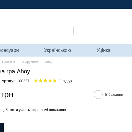
ксесуари
Українською
Уцінка
і Настілки
З Друзями
Ahoy
на гра Ahoy
Артикул: 100227
1 відгук
 грн
В бажання
, щоб взяти участь в програмі лояльності