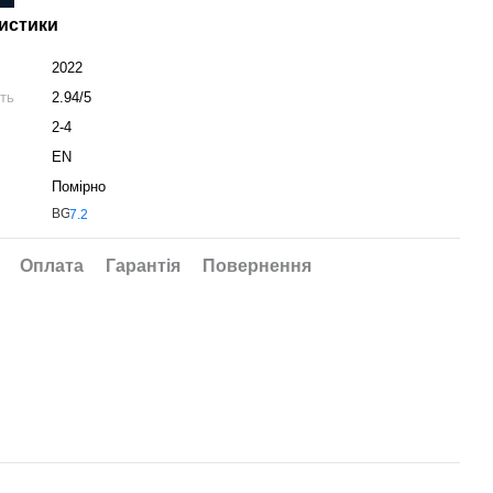
истики
2022
сть
2.94/5
2-4
EN
Помірно
Оплата
Гарантія
Повернення